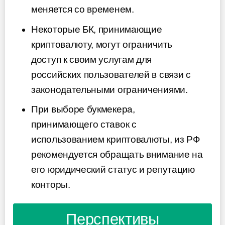
меняется со временем.
Некоторые БК, принимающие
криптовалюту, могут ограничить
доступ к своим услугам для
российских пользователей в связи с
законодательными ограничениями.
При выборе букмекера,
принимающего ставок с
использованием криптовалюты, из РФ
рекомендуется обращать внимание на
его юридический статус и репутацию
конторы.
Перспективы