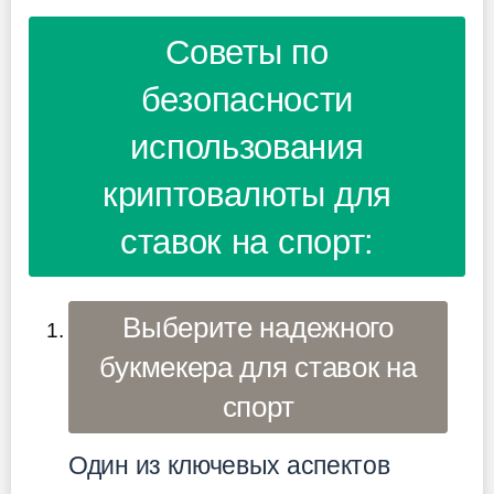
Советы по
безопасности
использования
криптовалюты для
ставок на спорт:
Выберите надежного
букмекера для ставок на
спорт
Один из ключевых аспектов