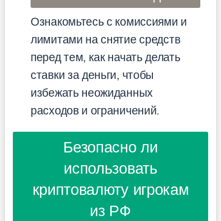
Ознакомьтесь с комиссиями и
лимитами на снятие средств
перед тем, как начать делать
ставки за деньги, чтобы
избежать неожиданных
расходов и ограничений.
Безопасно ли
использовать
криптовалюту игрокам
из РФ