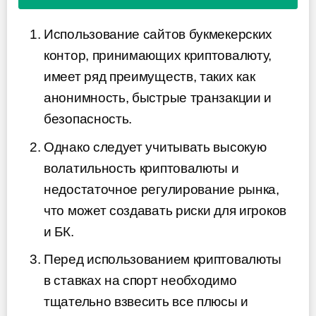
Использование сайтов букмекерских
контор, принимающих криптовалюту,
имеет ряд преимуществ, таких как
анонимность, быстрые транзакции и
безопасность.
Однако следует учитывать высокую
волатильность криптовалюты и
недостаточное регулирование рынка,
что может создавать риски для игроков
и БК.
Перед использованием криптовалюты
в ставках на спорт необходимо
тщательно взвесить все плюсы и