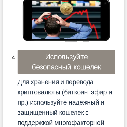
Используйте
безопасный кошелек
Для хранения и перевода
криптовалюты (биткоин, эфир и
пр.) используйте надежный и
защищенный кошелек с
поддержкой многофакторной