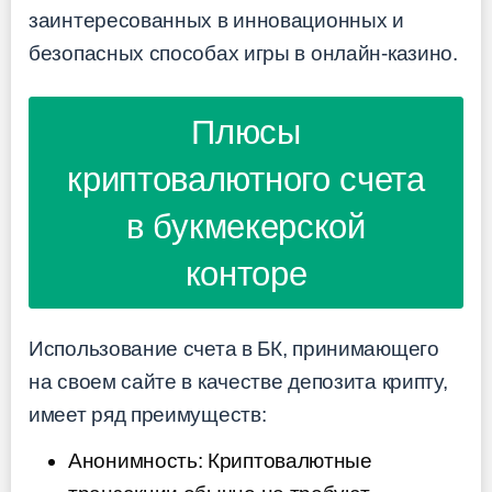
заинтересованных в инновационных и
безопасных способах игры в онлайн-казино.
Плюсы
криптовалютного счета
в букмекерской
конторе
Использование счета в БК, принимающего
на своем сайте в качестве депозита крипту,
имеет ряд преимуществ:
Анонимность: Криптовалютные