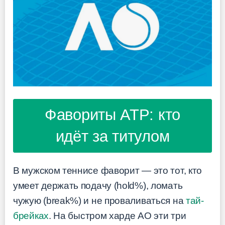
Фавориты ATP: кто
идёт за титулом
В мужском теннисе фаворит — это тот, кто
умеет держать подачу (hold%), ломать
чужую (break%) и не проваливаться на
тай-
брейках
. На быстром харде AO эти три