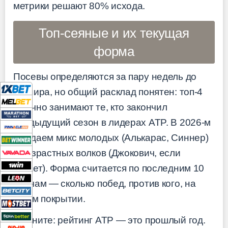
метрики решают 80% исхода.
Топ-сеяные и их текущая
форма
Посевы определяются за пару недель до
турнира, но общий расклад понятен: топ-4
обычно занимают те, кто закончил
предыдущий сезон в лидерах ATP. В 2026-м
ожидаем микс молодых (Алькарас, Синнер)
и возрастных волков (Джокович, если
играет). Форма считается по последним 10
матчам — сколько побед, против кого, на
каком покрытии.
Помните: рейтинг ATP — это прошлый год.