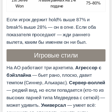
1st Serve
% выигранных на 1-й
75–80%
Won
подаче
Если игрок держит hold% выше 87% и
break% выше 28% — он в огне. Если оба
показателя проседают — жди раннего
вылета, каким бы именем он ни был.
Игровые стили
На AO работают три архетипа.
Агрессор с
бэйзлайна
— бьет рано, плоско, давит
темпом (Синнер, Алькарас).
Сервер-воллей
— редкий вид, но если попадается (кто-то из
высоких парней типа Медведева с сеткой) —
может удивить.
Универсал
— умеет всё: