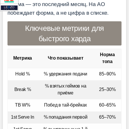
Форма — это последний месяц. На AO
побеждает форма, а не цифра в списке.
Ключевые метрики для
быстрого харда
Норма
Метрика
Что показывает
топа
Hold %
% удержания подачи
85–90%
% взятых геймов на
Break %
25–30%
приёме
TB W%
Побед в тай-брейках
60–65%
1st Serve In
% попадания первой
65–70%