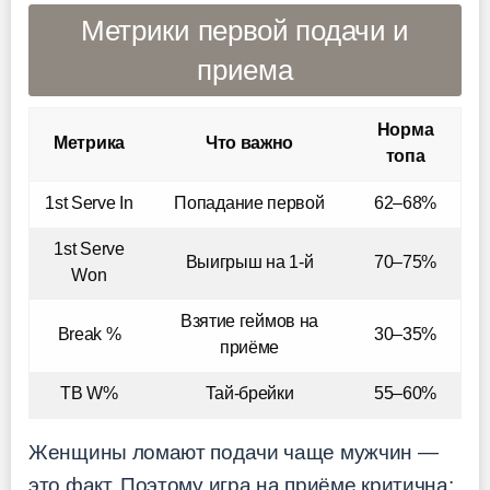
Метрики первой подачи и
приема
Норма
Метрика
Что важно
топа
1st Serve In
Попадание первой
62–68%
1st Serve
Выигрыш на 1-й
70–75%
Won
Взятие геймов на
Break %
30–35%
приёме
TB W%
Тай-брейки
55–60%
Женщины ломают подачи чаще мужчин —
это факт. Поэтому игра на приёме критична: