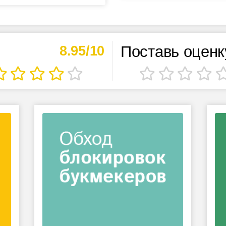
8.95/10
Поставь оценк