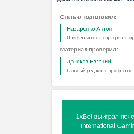
Статью подготовил:
Назаренко Антон
Профессионал спортпрогнозиро
Материал проверил:
Донсков Евгений
Главный редактор, профессион
1xBet выиграл поче
International Gam